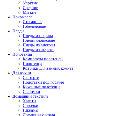
Упругие
Средние
Мягкие
Покрывала
Стеганные
Гобеленовые
Пледы
Пледы из акрила
Пледы хлопковые
Пледы из вискозы
Пледы из шерсти
Полотенца
Комплекты полотенец
Полотенца
Коврики для ванных комнат
Для кухни
Скатерти
Подставки под горячее
Кухонные полотенца
Салфетки
Домашний текстиль
Халаты
Сорочки
Пижамы
Домашняя одежда