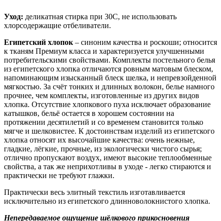
Уход:
деликатная стирка при 30С, не использовать
хлорсодержащие отбеливатели.
Египетский хлопок
– синоним качества и роскоши; относится
к тканям Премиум класса и характеризуется улучшенными
потребительскими свойствами. Комплекты постельного белья
из египетского хлопка отличаются ровным матовым блеском,
напоминающим изысканный блеск шелка, и непревзойденной
мягкостью. За счёт тонких и длинных волокон, белье намного
прочнее, чем комплекты, изготовленные из других видов
хлопка. Отсутствие хлопкового пуха исключает образование
катышков, бельё остается в хорошем состоянии на
протяжении десятилетий и со временем становится только
мягче и шелковистее. К достоинствам изделий из египетского
хлопка относят их высочайшие качества: очень нежные,
гладкие, лёгкие, прочные, из экологически чистого сырья;
отлично пропускают воздух, имеют высокие теплообменные
свойства, а так же неприхотливы в уходе - легко стираются и
практически не требуют глажки.
Практически весь элитный текстиль изготавливается
исключительно из египетского длинноволокнистого хлопка.
Непередаваемое ощущение шёлкового прикосновения