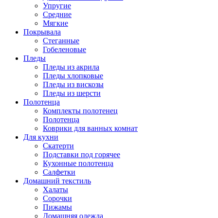
Упругие
Средние
Мягкие
Покрывала
Стеганные
Гобеленовые
Пледы
Пледы из акрила
Пледы хлопковые
Пледы из вискозы
Пледы из шерсти
Полотенца
Комплекты полотенец
Полотенца
Коврики для ванных комнат
Для кухни
Скатерти
Подставки под горячее
Кухонные полотенца
Салфетки
Домашний текстиль
Халаты
Сорочки
Пижамы
Домашняя одежда