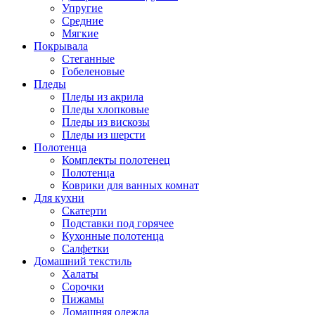
Упругие
Средние
Мягкие
Покрывала
Стеганные
Гобеленовые
Пледы
Пледы из акрила
Пледы хлопковые
Пледы из вискозы
Пледы из шерсти
Полотенца
Комплекты полотенец
Полотенца
Коврики для ванных комнат
Для кухни
Скатерти
Подставки под горячее
Кухонные полотенца
Салфетки
Домашний текстиль
Халаты
Сорочки
Пижамы
Домашняя одежда