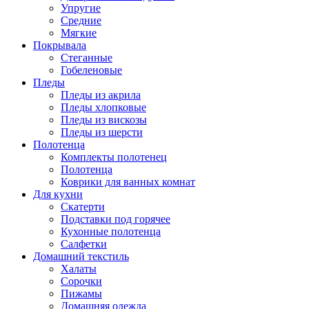
Упругие
Средние
Мягкие
Покрывала
Стеганные
Гобеленовые
Пледы
Пледы из акрила
Пледы хлопковые
Пледы из вискозы
Пледы из шерсти
Полотенца
Комплекты полотенец
Полотенца
Коврики для ванных комнат
Для кухни
Скатерти
Подставки под горячее
Кухонные полотенца
Салфетки
Домашний текстиль
Халаты
Сорочки
Пижамы
Домашняя одежда