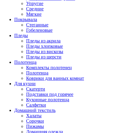
Упругие
Средние
Мягкие
Покрывала
Стеганные
Гобеленовые
Пледы
Пледы из акрила
Пледы хлопковые
Пледы из вискозы
Пледы из шерсти
Полотенца
Комплекты полотенец
Полотенца
Коврики для ванных комнат
Для кухни
Скатерти
Подставки под горячее
Кухонные полотенца
Салфетки
Домашний текстиль
Халаты
Сорочки
Пижамы
Домашняя одежда