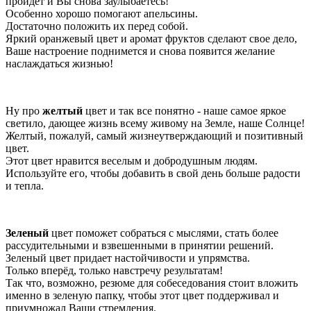
пройдет и Вы снова заулыбаетесь!
Особенно хорошо помогают апельсины.
Достаточно положить их перед собой.
Яркий оранжевый цвет и аромат фруктов сделают свое дело,
Ваше настроение поднимется и снова появится желание
наслаждаться жизнью!
Ну про
желтый
цвет и так все понятно - наше самое яркое
светило, дающее жизнь всему живому на Земле, наше Солнце!
Желтый, пожалуй, самый жизнеутверждающий и позитивный
цвет.
Этот цвет нравится веселым и добродушным людям.
Используйте его, чтобы добавить в свой день больше радости
и тепла.
Зеленый
цвет поможет собраться с мыслями, стать более
рассудительными и взвешенными в принятии решений.
Зеленый цвет придает настойчивости и упрямства.
Только вперёд, только навстречу результатам!
Так что, возможно, резюме для собеседования стоит вложить
именно в зеленую папку, чтобы этот цвет поддерживал и
приумножал Ваши стремления.