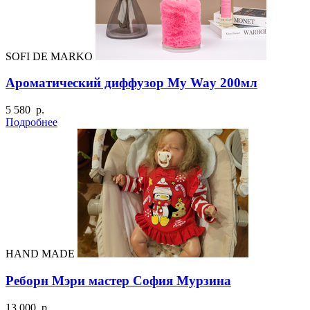
SOFI DE MARKO
Ароматический диффузор My Way 200мл
5 580 р.
Подробнее
HAND MADE
Реборн Мэри мастер София Мурзина
13 000 р.