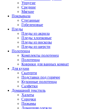
Упругие
Средние
Мягкие
Покрывала
Стеганные
Гобеленовые
Пледы
Пледы из акрила
Пледы хлопковые
Пледы из вискозы
Пледы из шерсти
Полотенца
Комплекты полотенец
Полотенца
Коврики для ванных комнат
Для кухни
Скатерти
Подставки под горячее
Кухонные полотенца
Салфетки
Домашний текстиль
Халаты
Сорочки
Пижамы
Домашняя одежда