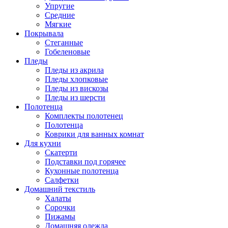
Упругие
Средние
Мягкие
Покрывала
Стеганные
Гобеленовые
Пледы
Пледы из акрила
Пледы хлопковые
Пледы из вискозы
Пледы из шерсти
Полотенца
Комплекты полотенец
Полотенца
Коврики для ванных комнат
Для кухни
Скатерти
Подставки под горячее
Кухонные полотенца
Салфетки
Домашний текстиль
Халаты
Сорочки
Пижамы
Домашняя одежда