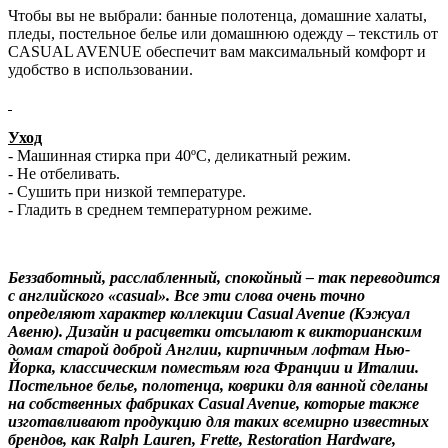
Чтобы вы не выбрали: банные полотенца, домашние халаты,
пледы, постельное белье или домашнюю одежду – текстиль от
CASUAL AVENUE обеспечит вам максимальный комфорт и
удобство в использовании.
Уход
- Машинная стирка при 40ºС, деликатный режим.
- Не отбеливать.
- Сушить при низкой температуре.
- Гладить в среднем температурном режиме.
Беззаботный, расслабленный, спокойный – так переводится
с английского «casual». Все эти слова очень точно
определяют характер коллекции Casual Avenue (Кэжуал
Авеню). Дизайн и расцветки отсылают к викторианским
домам старой доброй Англии, кирпичным лофтам Нью-
Йорка, классическим поместьям юга Франции и Италии.
Постельное белье, полотенца, коврики для ванной сделаны
на собственных фабриках Casual Avenue, которые также
изготавливают продукцию для таких всемирно известных
брендов, как Ralph Lauren, Frette, Restoration Hardware,