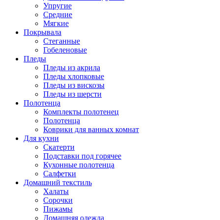
Упругие
Средние
Мягкие
Покрывала
Стеганные
Гобеленовые
Пледы
Пледы из акрила
Пледы хлопковые
Пледы из вискозы
Пледы из шерсти
Полотенца
Комплекты полотенец
Полотенца
Коврики для ванных комнат
Для кухни
Скатерти
Подставки под горячее
Кухонные полотенца
Салфетки
Домашний текстиль
Халаты
Сорочки
Пижамы
Домашняя одежда