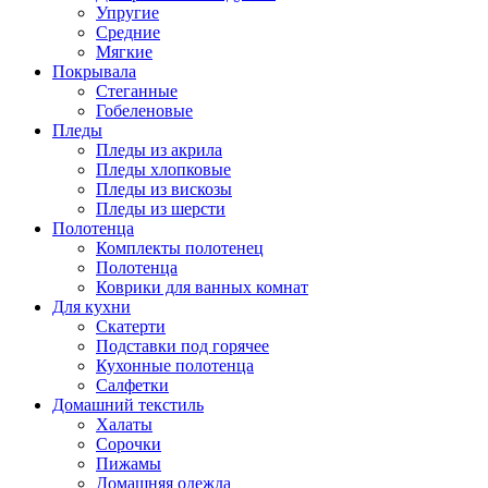
Упругие
Средние
Мягкие
Покрывала
Стеганные
Гобеленовые
Пледы
Пледы из акрила
Пледы хлопковые
Пледы из вискозы
Пледы из шерсти
Полотенца
Комплекты полотенец
Полотенца
Коврики для ванных комнат
Для кухни
Скатерти
Подставки под горячее
Кухонные полотенца
Салфетки
Домашний текстиль
Халаты
Сорочки
Пижамы
Домашняя одежда