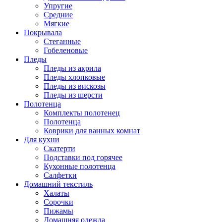
Упругие
Средние
Мягкие
Покрывала
Стеганные
Гобеленовые
Пледы
Пледы из акрила
Пледы хлопковые
Пледы из вискозы
Пледы из шерсти
Полотенца
Комплекты полотенец
Полотенца
Коврики для ванных комнат
Для кухни
Скатерти
Подставки под горячее
Кухонные полотенца
Салфетки
Домашний текстиль
Халаты
Сорочки
Пижамы
Домашняя одежда