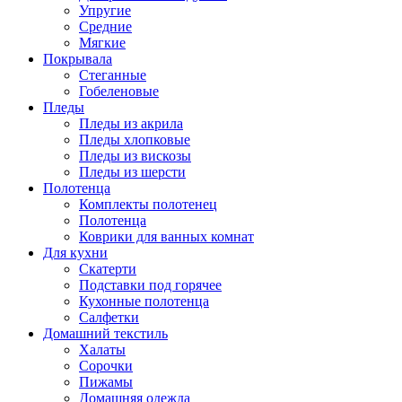
Упругие
Средние
Мягкие
Покрывала
Стеганные
Гобеленовые
Пледы
Пледы из акрила
Пледы хлопковые
Пледы из вискозы
Пледы из шерсти
Полотенца
Комплекты полотенец
Полотенца
Коврики для ванных комнат
Для кухни
Скатерти
Подставки под горячее
Кухонные полотенца
Салфетки
Домашний текстиль
Халаты
Сорочки
Пижамы
Домашняя одежда