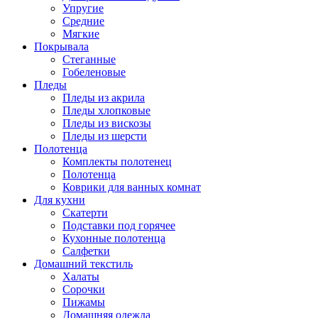
Упругие
Средние
Мягкие
Покрывала
Стеганные
Гобеленовые
Пледы
Пледы из акрила
Пледы хлопковые
Пледы из вискозы
Пледы из шерсти
Полотенца
Комплекты полотенец
Полотенца
Коврики для ванных комнат
Для кухни
Скатерти
Подставки под горячее
Кухонные полотенца
Салфетки
Домашний текстиль
Халаты
Сорочки
Пижамы
Домашняя одежда