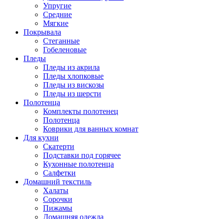
Упругие
Средние
Мягкие
Покрывала
Стеганные
Гобеленовые
Пледы
Пледы из акрила
Пледы хлопковые
Пледы из вискозы
Пледы из шерсти
Полотенца
Комплекты полотенец
Полотенца
Коврики для ванных комнат
Для кухни
Скатерти
Подставки под горячее
Кухонные полотенца
Салфетки
Домашний текстиль
Халаты
Сорочки
Пижамы
Домашняя одежда