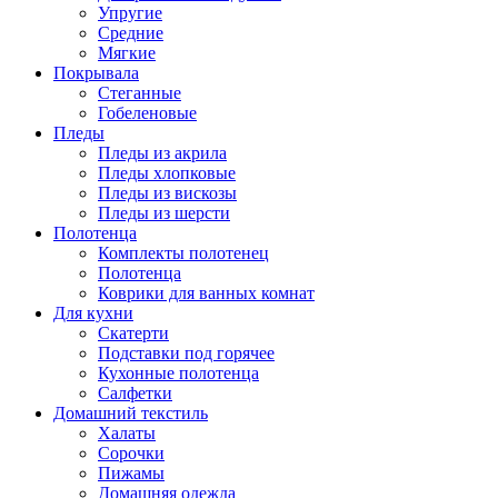
Упругие
Средние
Мягкие
Покрывала
Стеганные
Гобеленовые
Пледы
Пледы из акрила
Пледы хлопковые
Пледы из вискозы
Пледы из шерсти
Полотенца
Комплекты полотенец
Полотенца
Коврики для ванных комнат
Для кухни
Скатерти
Подставки под горячее
Кухонные полотенца
Салфетки
Домашний текстиль
Халаты
Сорочки
Пижамы
Домашняя одежда