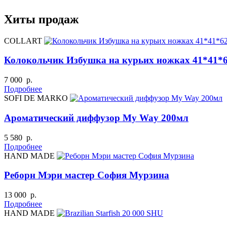
Хиты продаж
COLLART
Колокольчик Избушка на курьих ножках 41*41*
7 000 р.
Подробнее
SOFI DE MARKO
Ароматический диффузор My Way 200мл
5 580 р.
Подробнее
HAND MADE
Реборн Мэри мастер София Мурзина
13 000 р.
Подробнее
HAND MADE