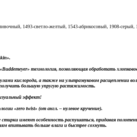
сливочный, 1493-светло-желтый, 1543-абрикосовый, 1908-серый,
kin».
 «Buddemeyer» технология, позволяющая обработать хлопковое
улами кислорода, а также на ультразвуковом расщеплении во
 и получить большую упругую растяжимость.
изуальный эффект!
гии «zero twist» (от англ. – нулевое кручение).
ле стирки имеют особенность распушаться, придавая полотен
лиям впитывать больше влаги и быстрее сохнуть.