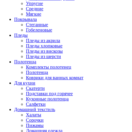
Упругие
Средние
Мягкие
Покрывала
Стеганные
Гобеленовые
Пледы
Пледы из акрила
Пледы хлопковые
Пледы из вискозы
Пледы из шерсти
Полотенца
Комплекты полотенец
Полотенца
Коврики для ванных комнат
Для кухни
Скатерти
Подставки под горячее
Кухонные полотенца
Салфетки
Домашний текстиль
Халаты
Сорочки
Пижамы
Домашняя одежда