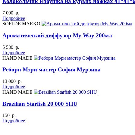
Колокольчик Избушка на курьих ножках 41*41*
7 000 р.
Подробнее
SOFI DE MARKO
Ароматический диффузор My Way 200мл
5 580 р.
Подробнее
HAND MADE
Реборн Мэри мастер София Мурзина
13 000 р.
Подробнее
HAND MADE
Brazilian Starfish 20 000 SHU
150 р.
Подробнее