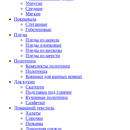
Упругие
Средние
Мягкие
Покрывала
Стеганные
Гобеленовые
Пледы
Пледы из акрила
Пледы хлопковые
Пледы из вискозы
Пледы из шерсти
Полотенца
Комплекты полотенец
Полотенца
Коврики для ванных комнат
Для кухни
Скатерти
Подставки под горячее
Кухонные полотенца
Салфетки
Домашний текстиль
Халаты
Сорочки
Пижамы
Домашняя одежда