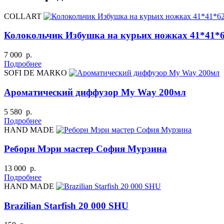
COLLART
Колокольчик Избушка на курьих ножках 41*41*
7 000 р.
Подробнее
SOFI DE MARKO
Ароматический диффузор My Way 200мл
5 580 р.
Подробнее
HAND MADE
Реборн Мэри мастер София Мурзина
13 000 р.
Подробнее
HAND MADE
Brazilian Starfish 20 000 SHU