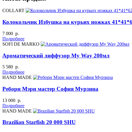
COLLART
Колокольчик Избушка на курьих ножках 41*41*
7 000 р.
Подробнее
SOFI DE MARKO
Ароматический диффузор My Way 200мл
5 580 р.
Подробнее
HAND MADE
Реборн Мэри мастер София Мурзина
13 000 р.
Подробнее
HAND MADE
Brazilian Starfish 20 000 SHU