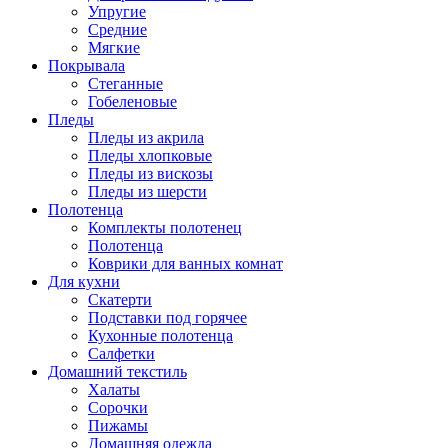
Упругие
Средние
Мягкие
Покрывала
Стеганные
Гобеленовые
Пледы
Пледы из акрила
Пледы хлопковые
Пледы из вискозы
Пледы из шерсти
Полотенца
Комплекты полотенец
Полотенца
Коврики для ванных комнат
Для кухни
Скатерти
Подставки под горячее
Кухонные полотенца
Салфетки
Домашний текстиль
Халаты
Сорочки
Пижамы
Домашняя одежда