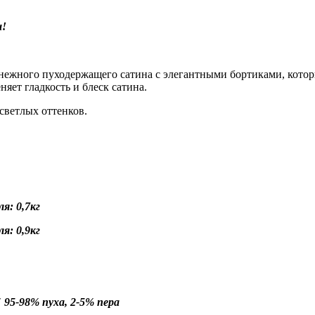
ы!
нежного пуходержащего сатина с элегантными бортиками, кото
яет гладкость и блеск сатина.
светлых оттенков.
я: 0,7кг
я: 0,9кг
 95-98% пуха, 2-5% пера