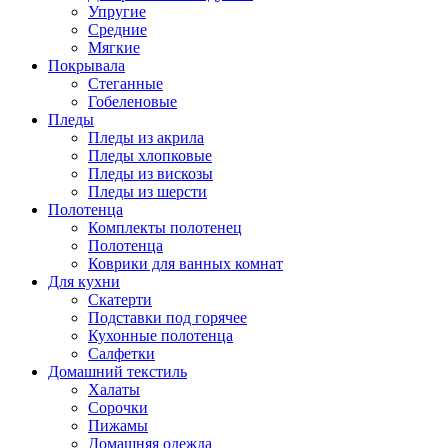
Упругие
Средние
Мягкие
Покрывала
Стеганные
Гобеленовые
Пледы
Пледы из акрила
Пледы хлопковые
Пледы из вискозы
Пледы из шерсти
Полотенца
Комплекты полотенец
Полотенца
Коврики для ванных комнат
Для кухни
Скатерти
Подставки под горячее
Кухонные полотенца
Салфетки
Домашний текстиль
Халаты
Сорочки
Пижамы
Домашняя одежда