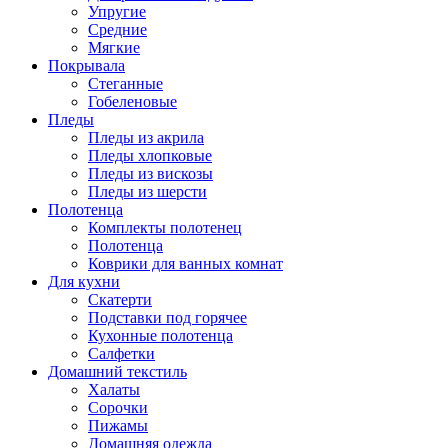
Упругие
Средние
Мягкие
Покрывала
Стеганные
Гобеленовые
Пледы
Пледы из акрила
Пледы хлопковые
Пледы из вискозы
Пледы из шерсти
Полотенца
Комплекты полотенец
Полотенца
Коврики для ванных комнат
Для кухни
Скатерти
Подставки под горячее
Кухонные полотенца
Салфетки
Домашний текстиль
Халаты
Сорочки
Пижамы
Домашняя одежда