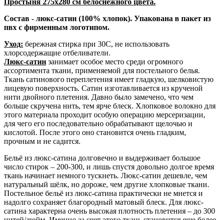
Простыня 275х280 см белоснежного цвета.
Состав - люкс-сатин (100% хлопок). Упакована в пакет из
пвх с фирменным логотипом.
Уход:
бережная стирка при 30С, не использовать
хлорсодержащие отбеливатели.
Люкс-сатин
занимает особое место среди огромного
ассортимента ткани, применяемой для постельного белья.
Ткань сатинового переплетения имеет гладкую, шелковистую
лицевую поверхность. Сатин изготавливается из крученой
нити двойного плетения. Давно было замечено, что чем
больше скручена нить, тем ярче блеск. Хлопковое волокно для
этого материала проходит особую операцию мерсеризации,
для чего его последовательно обрабатывают щелочью и
кислотой. После этого оно становится очень гладким,
прочным и не садится.
Бельё из люкс-сатина долговечно и выдерживает большое
число стирок – 200-300, и лишь спустя довольно долгое время
ткань начинает немного тускнеть. Люкс-сатин дешевле, чем
натуральный шёлк, но дороже, чем другие хлопковые ткани.
Постельное бельё из люкс-сатина практически не мнется и
надолго сохраняет благородный матовый блеск. Для люкс-
сатина характерна очень высокая плотность плетения – до 300
нитей/дюйм. Именно за счет этого ткань становится еще более