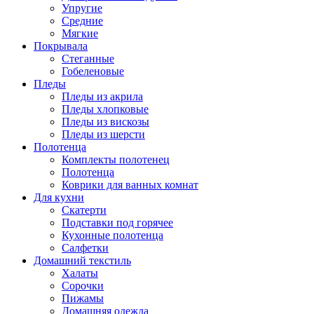
Упругие
Средние
Мягкие
Покрывала
Стеганные
Гобеленовые
Пледы
Пледы из акрила
Пледы хлопковые
Пледы из вискозы
Пледы из шерсти
Полотенца
Комплекты полотенец
Полотенца
Коврики для ванных комнат
Для кухни
Скатерти
Подставки под горячее
Кухонные полотенца
Салфетки
Домашний текстиль
Халаты
Сорочки
Пижамы
Домашняя одежда