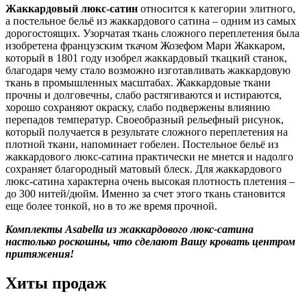
Жаккардовый люкс-сатин
относится к категории элитного,
а постельное бельё из жаккардового сатина – одним из самых
дорогостоящих. Узорчатая ткань сложного переплетения была
изобретена французским ткачом Жозефом Мари Жаккаром,
который в 1801 году изобрел жаккардовый ткацкий станок,
благодаря чему стало возможно изготавливать жаккардовую
ткань в промышленных масштабах. Жаккардовые ткани
прочны и долговечны, слабо растягиваются и истираются,
хорошо сохраняют окраску, слабо подвержены влиянию
перепадов температур. Своеобразный рельефный рисунок,
который получается в результате сложного переплетения на
плотной ткани, напоминает гобелен. Постельное бельё из
жаккардового люкс-сатина практически не мнется и надолго
сохраняет благородный матовый блеск. Для жаккардового
люкс-сатина характерна очень высокая плотность плетения –
до 300 нитей/дюйм. Именно за счет этого ткань становится
еще более тонкой, но в то же время прочной.
Комплекты Asabella из жаккардового люкс-сатина
настолько роскошны, что сделают Вашу кровать центром
притяжения!
Хиты продаж