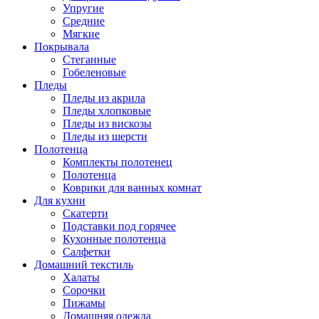
Упругие
Средние
Мягкие
Покрывала
Стеганные
Гобеленовые
Пледы
Пледы из акрила
Пледы хлопковые
Пледы из вискозы
Пледы из шерсти
Полотенца
Комплекты полотенец
Полотенца
Коврики для ванных комнат
Для кухни
Скатерти
Подставки под горячее
Кухонные полотенца
Салфетки
Домашний текстиль
Халаты
Сорочки
Пижамы
Домашняя одежда