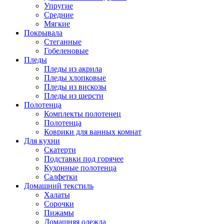
Упругие
Средние
Мягкие
Покрывала
Стеганные
Гобеленовые
Пледы
Пледы из акрила
Пледы хлопковые
Пледы из вискозы
Пледы из шерсти
Полотенца
Комплекты полотенец
Полотенца
Коврики для ванных комнат
Для кухни
Скатерти
Подставки под горячее
Кухонные полотенца
Салфетки
Домашний текстиль
Халаты
Сорочки
Пижамы
Домашняя одежда