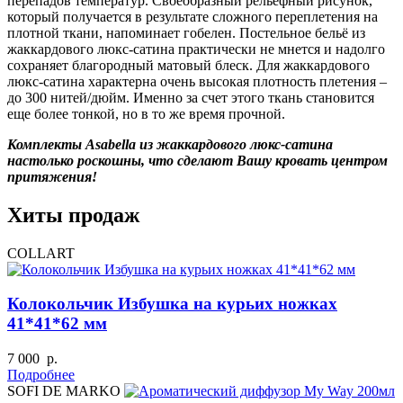
перепадов температур. Своеобразный рельефный рисунок,
который получается в результате сложного переплетения на
плотной ткани, напоминает гобелен. Постельное бельё из
жаккардового люкс-сатина практически не мнется и надолго
сохраняет благородный матовый блеск. Для жаккардового
люкс-сатина характерна очень высокая плотность плетения –
до 300 нитей/дюйм. Именно за счет этого ткань становится
еще более тонкой, но в то же время прочной.
Комплекты Asabella из жаккардового люкс-сатина
настолько роскошны, что сделают Вашу кровать центром
притяжения!
Хиты продаж
COLLART
Колокольчик Избушка на курьих ножках
41*41*62 мм
7 000 р.
Подробнее
SOFI DE MARKO