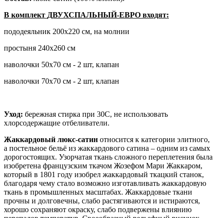
В комплект
ДВУХСПАЛЬНЫЙ-ЕВРО
входят:
пододеяльник 200х220 см, на молнии
простыня 240х260 см
наволочки 50х70 см - 2 шт, клапан
наволочки 70х70 см - 2 шт, клапан
Уход:
бережная стирка при 30С, не использовать
хлорсодержащие отбеливатели.
Жаккардовый люкс-сатин
относится к категории элитного,
а постельное бельё из жаккардового сатина – одним из самых
дорогостоящих. Узорчатая ткань сложного переплетения была
изобретена французским ткачом Жозефом Мари Жаккаром,
который в 1801 году изобрел жаккардовый ткацкий станок,
благодаря чему стало возможно изготавливать жаккардовую
ткань в промышленных масштабах. Жаккардовые ткани
прочны и долговечны, слабо растягиваются и истираются,
хорошо сохраняют окраску, слабо подвержены влиянию