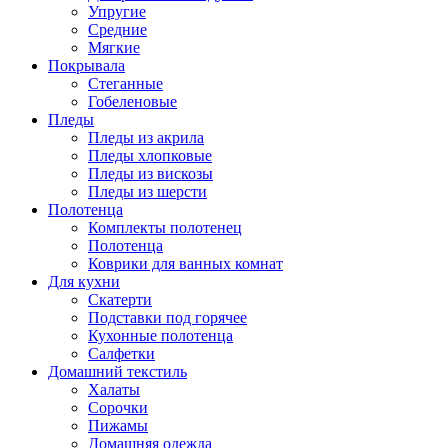
Упругие
Средние
Мягкие
Покрывала
Стеганные
Гобеленовые
Пледы
Пледы из акрила
Пледы хлопковые
Пледы из вискозы
Пледы из шерсти
Полотенца
Комплекты полотенец
Полотенца
Коврики для ванных комнат
Для кухни
Скатерти
Подставки под горячее
Кухонные полотенца
Салфетки
Домашний текстиль
Халаты
Сорочки
Пижамы
Домашняя одежда