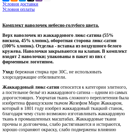
Условия доставки
Условия оплаты
Комплект наволочек небесно-голубого цвета.
Верх наволочек из жаккардового люкс-сатина (55%
вискоза, 45% хлопок), оборотная сторона люкс-сатин
(100% хлопок). Отделка - вставка из воздушного белого
кружева. Наволочки закрываются на клапан. В комплект
входят 2 наволочки; упакованы в пакет из пвх с
фирменным логотипом.
Уход:
бережная стирка при 30С, не использовать
хлорсодержащие отбеливатели.
Жаккардовый люкс-сатин
относится к категории элитного,
а постельное бельё из жаккардового сатина – одним из самых
дорогостоящих. Узорчатая ткань сложного переплетения была
изобретена французским ткачом Жозефом Мари Жаккаром,
который в 1801 году изобрел жаккардовый ткацкий станок,
благодаря чему стало возможно изготавливать жаккардовую
ткань в промышленных масштабах. Жаккардовые ткани
прочны и долговечны, слабо растягиваются и истираются,
хорошо сохраняют окраску, слабо подвержены влиянию