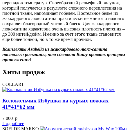
перепадов температур. Своеобразный рельефный рисунок,
который получается в результате сложного переплетения на
плотной ткани, напоминает гобелен. Постельное бельё из
жаккардового люкс-сатина практически не мнется и надолго
сохраняет благородный матовый блеск. Для жаккардового
люкс-сатина характерна очень высокая плотность плетения –
до 300 нитей/дюйм. Именно за счет этого ткань становится
еще более тонкой, но в то же время прочной.
Комплекты Asabella из жаккардового люкс-сатина
настолько роскошны, что сделают Вашу кровать центром
притяжения!
Хиты продаж
COLLART
Колокольчик Избушка на курьих ножках
41*41*62 мм
7 000 р.
Подробнее
SOFI DE MARKO