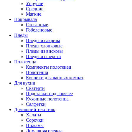
Упругие
Средние
Мягкие
Покрывала
Стеганные
Гобеленовые
Пледы
Пледы из акрила
Пледы хлопковые
Пледы из вискозы
Пледы из шерсти
Полотенца
Комплекты полотенец
Полотенца
Коврики для ванных комнат
Для кухни
Скатерти
Подставки под горячее
Кухонные полотенца
Салфетки
Домашний текстиль
Халаты
Сорочки
Пижамы
Домашняя одежда