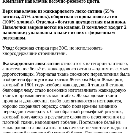
Комплект наволочек песочно-розового цвета.
Верх наволочек из жаккардового люкс-сатина (55%
вискоза, 45% хлопок), оборотная сторона люкс-сатин
(100% хлопок). Отделка - богатая двухцветная вышивка.
Наволочки закрываются на клапан. В комплект входят 2
наволочки; упакованы в пакет из пвх с фирменным
логотипом.
Уход:
бережная стирка при 30С, не использовать
хлорсодержащие отбеливатели.
Жаккардовый люкс-сатин
относится к категории элитного,
а постельное бельё из жаккардового сатина – одним из самых
дорогостоящих. Узорчатая ткань сложного переплетения была
изобретена французским ткачом Жозефом Мари Жаккаром,
который в 1801 году изобрел жаккардовый ткацкий станок,
благодаря чему стало возможно изготавливать жаккардовую
ткань в промышленных масштабах. Жаккардовые ткани
прочны и долговечны, слабо растягиваются и истираются,
хорошо сохраняют окраску, слабо подвержены влиянию
перепадов температур. Своеобразный рельефный рисунок,
который получается в результате сложного переплетения на
плотной ткани, напоминает гобелен. Постельное бельё из
жаккардового люкс-сатина практически не мнется и надолго
сохраняет благородный матовый блеск. Для жаккардового