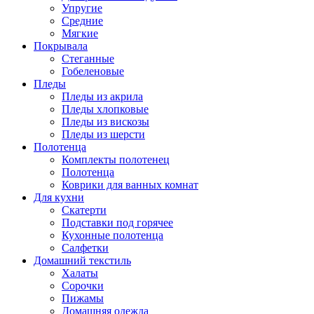
Упругие
Средние
Мягкие
Покрывала
Стеганные
Гобеленовые
Пледы
Пледы из акрила
Пледы хлопковые
Пледы из вискозы
Пледы из шерсти
Полотенца
Комплекты полотенец
Полотенца
Коврики для ванных комнат
Для кухни
Скатерти
Подставки под горячее
Кухонные полотенца
Салфетки
Домашний текстиль
Халаты
Сорочки
Пижамы
Домашняя одежда