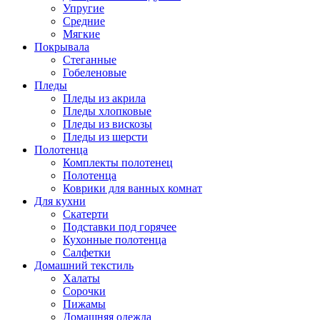
Упругие
Средние
Мягкие
Покрывала
Стеганные
Гобеленовые
Пледы
Пледы из акрила
Пледы хлопковые
Пледы из вискозы
Пледы из шерсти
Полотенца
Комплекты полотенец
Полотенца
Коврики для ванных комнат
Для кухни
Скатерти
Подставки под горячее
Кухонные полотенца
Салфетки
Домашний текстиль
Халаты
Сорочки
Пижамы
Домашняя одежда