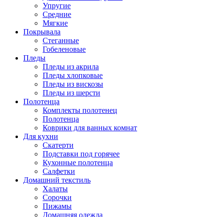
Упругие
Средние
Мягкие
Покрывала
Стеганные
Гобеленовые
Пледы
Пледы из акрила
Пледы хлопковые
Пледы из вискозы
Пледы из шерсти
Полотенца
Комплекты полотенец
Полотенца
Коврики для ванных комнат
Для кухни
Скатерти
Подставки под горячее
Кухонные полотенца
Салфетки
Домашний текстиль
Халаты
Сорочки
Пижамы
Домашняя одежда