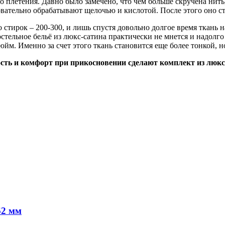
 плетения. Давно было замечено, что чем больше скручена нить,
вательно обрабатывают щелочью и кислотой. После этого оно ст
 стирок – 200-300, и лишь спустя довольно долгое время ткань 
стельное бельё из люкс-сатина практически не мнется и надолг
юйм. Именно за счет этого ткань становится еще более тонкой, н
ость и комфорт при прикосновении сделают комплект из люк
62 мм