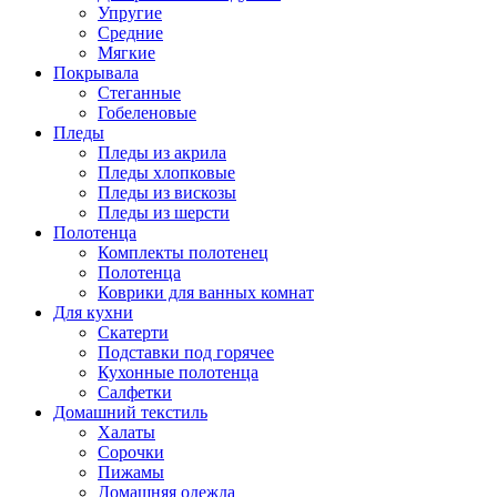
Упругие
Средние
Мягкие
Покрывала
Стеганные
Гобеленовые
Пледы
Пледы из акрила
Пледы хлопковые
Пледы из вискозы
Пледы из шерсти
Полотенца
Комплекты полотенец
Полотенца
Коврики для ванных комнат
Для кухни
Скатерти
Подставки под горячее
Кухонные полотенца
Салфетки
Домашний текстиль
Халаты
Сорочки
Пижамы
Домашняя одежда