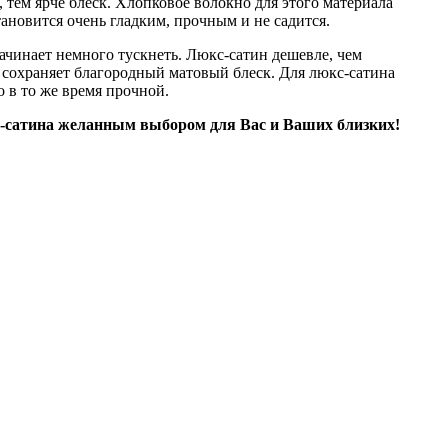
 тем ярче блеск. Хлопковое волокно для этого материала
ановится очень гладким, прочным и не садится.
начинает немного тускнеть. Люкс-сатин дешевле, чем
о сохраняет благородный матовый блеск. Для люкс-сатина
о в то же время прочной.
с-сатина желанным выбором для Вас и Ваших близких!