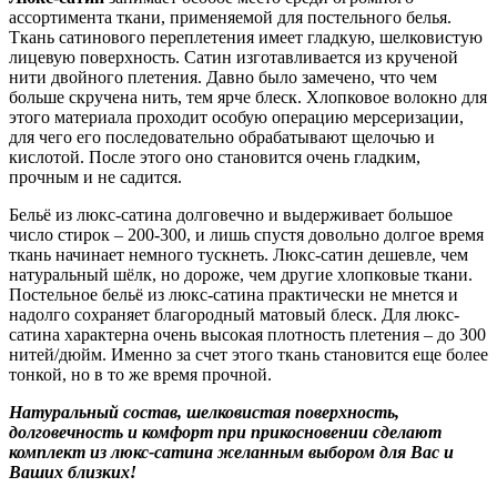
ассортимента ткани, применяемой для постельного белья.
Ткань сатинового переплетения имеет гладкую, шелковистую
лицевую поверхность. Сатин изготавливается из крученой
нити двойного плетения. Давно было замечено, что чем
больше скручена нить, тем ярче блеск. Хлопковое волокно для
этого материала проходит особую операцию мерсеризации,
для чего его последовательно обрабатывают щелочью и
кислотой. После этого оно становится очень гладким,
прочным и не садится.
Бельё из люкс-сатина долговечно и выдерживает большое
число стирок – 200-300, и лишь спустя довольно долгое время
ткань начинает немного тускнеть. Люкс-сатин дешевле, чем
натуральный шёлк, но дороже, чем другие хлопковые ткани.
Постельное бельё из люкс-сатина практически не мнется и
надолго сохраняет благородный матовый блеск. Для люкс-
сатина характерна очень высокая плотность плетения – до 300
нитей/дюйм. Именно за счет этого ткань становится еще более
тонкой, но в то же время прочной.
Натуральный состав, шелковистая поверхность,
долговечность и комфорт при прикосновении сделают
комплект из люкс-сатина желанным выбором для Вас и
Ваших близких!