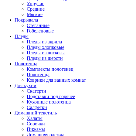
Упругие
Средние
Мягкие
Покрывала
Стеганные
Гобеленовые
Пледы
Пледы из акрила
Пледы хлопковые
Пледы из вискозы
Пледы из шерсти
Полотенца
Комплекты полотенец
Полотенца
Коврики для ванных комнат
Для кухни
Скатерти
Подставки под горячее
Кухонные полотенца
Салфетки
Домашний текстиль
Халаты
Сорочки
Пижамы
Домашняя одежда