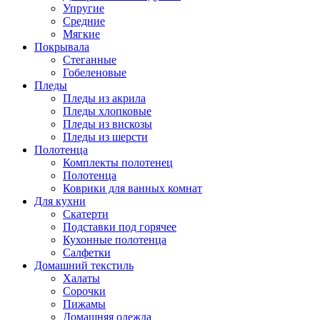
Упругие
Средние
Мягкие
Покрывала
Стеганные
Гобеленовые
Пледы
Пледы из акрила
Пледы хлопковые
Пледы из вискозы
Пледы из шерсти
Полотенца
Комплекты полотенец
Полотенца
Коврики для ванных комнат
Для кухни
Скатерти
Подставки под горячее
Кухонные полотенца
Салфетки
Домашний текстиль
Халаты
Сорочки
Пижамы
Домашняя одежда